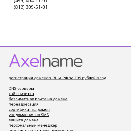
(499) 404-11-01
(812) 309-51-01
регистрация доменов .RU и .РФ за 299 рублей в год
DNS-серверы
сайт-визитка
безлимитная почта на домене
переадресация
сертификат на домен
уведомления по SMS
защита домена
персональный менеджер
помощь в подготовке документов